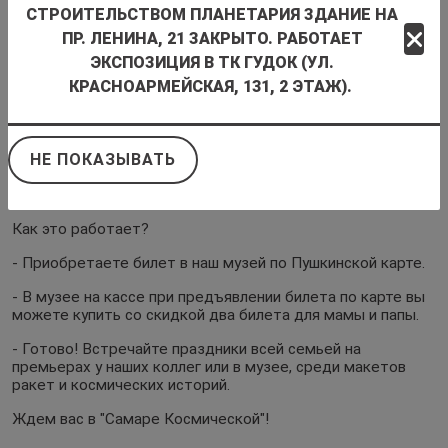
СТРОИТЕЛЬСТВОМ ПЛАНЕТАРИЯ ЗДАНИЕ НА
ПР. ЛЕНИНА, 21 ЗАКРЫТО. РАБОТАЕТ
ЭКСПОЗИЦИЯ В ТК ГУДОК (УЛ.
КРАСНОАРМЕЙСКАЯ, 131, 2 ЭТАЖ).
НЕ ПОКАЗЫВАТЬ
Акция ВЕДИ РОДИТЕЛЕЙ В МУЗЕЙ
Как это работает?
- Приобретаете билет в наш музей по Пушкинской карте.
- В музее на кассе при предъявлении билета по карте вы
можете купить со скидкой два билета для мамы и папы.
- Готово! Встречайте праздники всей семьей на
премьерах у наших коллег или в музее, среди макетов
ракет и космических историй.
Ждем вас в "Самаре Космической"!